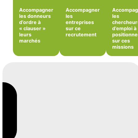
Accompagner
Accompagner
Accompag
les donneurs
les
les
d’ordre à
entreprises
chercheur
« clauser »
sur ce
d’emploi à
leurs
recrutement
positionne
marchés
sur ces
missions