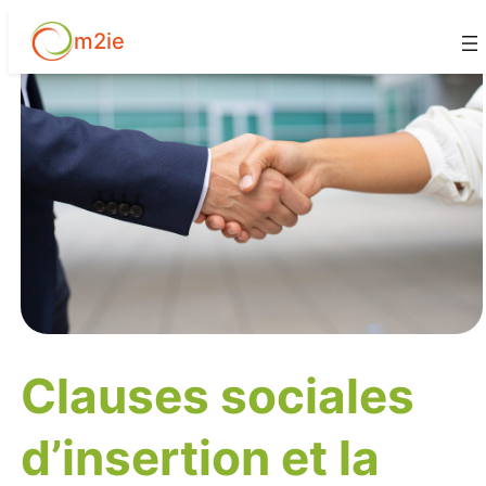
Aller
m2ie
au
ssir !
contenu
Clauses sociales
d’insertion et la