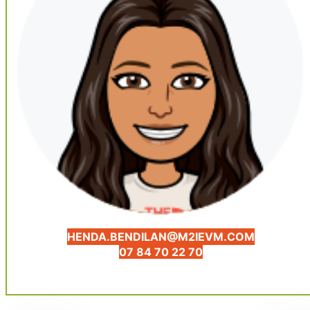
HENDA.BENDILAN@M2IEVM.COM
07 84 70 22 70