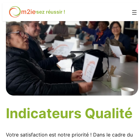
Aller
m2ie
au
Osez réussir !
contenu
Indicateurs Qualité
Votre satisfaction est notre priorité ! Dans le cadre du