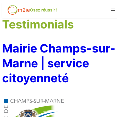
Aller
Archives :
SP
m2ie
au
Osez réussir !
contenu
Testimonials
Mairie Champs-sur-
Marne | service
citoyenneté